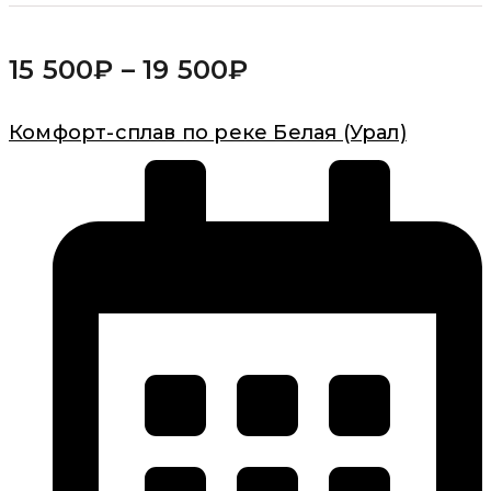
15 500
₽
–
19 500
₽
Комфорт-сплав по реке Белая (Урал)