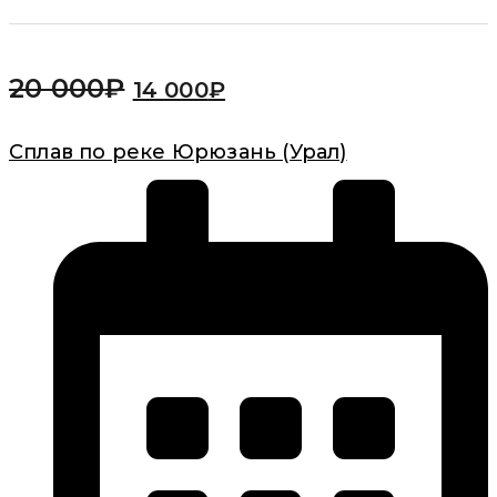
20 000
₽
14 000
₽
Сплав по реке Юрюзань (Урал)